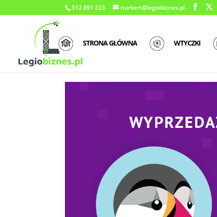
512 891 223
norbert@legiobiznes.pl
STRONA GŁÓWNA
WTYCZKI