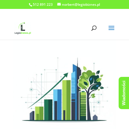
512 891 223
norbert@legiobiznes.pl
Wiadomości