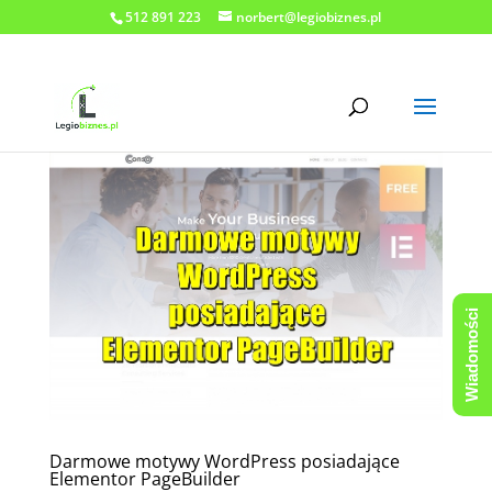
512 891 223
norbert@legiobiznes.pl
Wiadomości
Darmowe motywy WordPress posiadające
Elementor PageBuilder