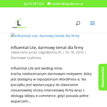
512 891 223
norbert@legiobiznes.pl
Influential Lite, darmowy temat dla firmy
utworzone przez
LegioBiznes.PL
|
lis 18, 2016
|
Darmowe szablony
Influential Lite jest według mnie,
Wiadomości
trochę niedocenianym darmowym motywem, który
jest dostępny w repozytorium WordPress-a. Na
początku jest wystarczający do stworzenie
niesamowitej strony internetowej firmy wraz z
obsługą sklepu e-commerce, gdyż posiada pełne
wsparciem...