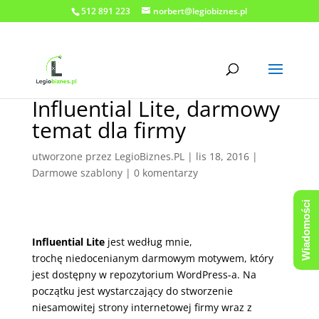
512 891 223
norbert@legiobiznes.pl
Influential Lite, darmowy
temat dla firmy
utworzone przez
LegioBiznes.PL
|
lis 18, 2016
|
Darmowe szablony
|
0 komentarzy
Wiadomości
Influential Lite
jest według mnie,
trochę niedocenianym darmowym motywem, który
jest dostępny w repozytorium WordPress-a. Na
początku jest wystarczający do stworzenie
niesamowitej strony internetowej firmy wraz z