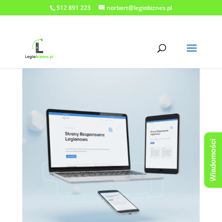
512 891 223
norbert@legiobiznes.pl
Wiadomości