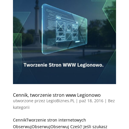
Cennik, tworzenie stron www Legionowo
utworzone przez
LegioBiznes.PL
|
paź 18, 2016
| Bez
kategorii
CennikTworzenie stron internetowych
ObserwujObserwujObserwuj Cześć! Jeśli szukasz