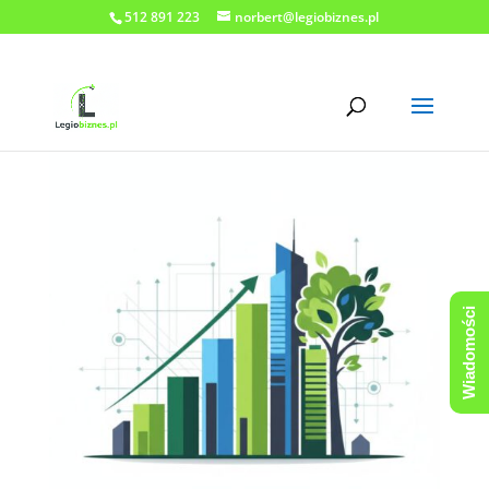
512 891 223
norbert@legiobiznes.pl
Wiadomości