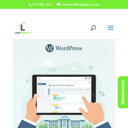
512 891 223
norbert@legiobiznes.pl
Wiadomości