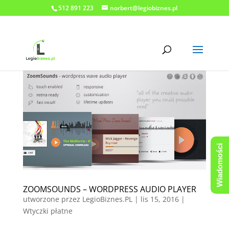
512 891 223
norbert@legiobiznes.pl
Wiadomości
ZOOMSOUNDS – WORDPRESS AUDIO PLAYER
utworzone przez
LegioBiznes.PL
|
lis 15, 2016
|
Wtyczki płatne