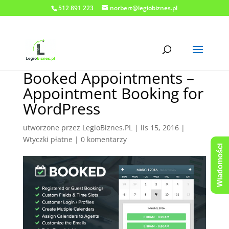
512 891 223
norbert@legiobiznes.pl
Booked Appointments –
Appointment Booking for
WordPress
utworzone przez
LegioBiznes.PL
|
lis 15, 2016
|
Wtyczki płatne
|
0 komentarzy
Wiadomości