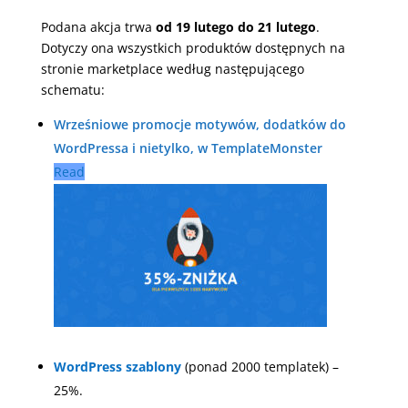
Podana akcja trwa
od 19 lutego do 21 lutego
.
Dotyczy ona wszystkich produktów dostępnych na
stronie marketplace według następującego
schematu:
Wrześniowe promocje motywów, dodatków do
WordPressa i nietylko, w TemplateMonster
Read
WordPress szablony
(ponad 2000 templatek) –
25%.