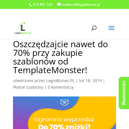
512 891 223
norbert@legiobiznes.pl
Oszczędzajcie nawet do
70% przy zakupie
szablonów od
TemplateMonster!
utworzone przez
LegioBiznes.PL
|
lut 18, 2019
|
Wiadomości
Płatne szablony
|
0 komentarzy