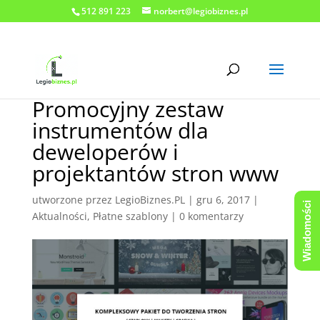
512 891 223
norbert@legiobiznes.pl
Promocyjny zestaw
instrumentów dla
deweloperów i
projektantów stron www
utworzone przez
LegioBiznes.PL
|
gru 6, 2017
|
Wiadomości
Aktualności
,
Płatne szablony
|
0 komentarzy