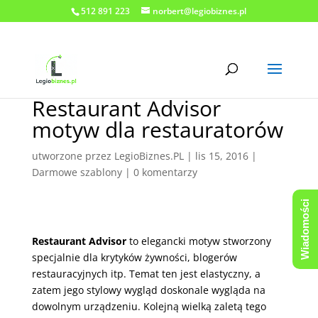
512 891 223
norbert@legiobiznes.pl
Restaurant Advisor
motyw dla restauratorów
utworzone przez
LegioBiznes.PL
|
lis 15, 2016
|
Darmowe szablony
|
0 komentarzy
Wiadomości
Restaurant Advisor
to elegancki motyw stworzony
specjalnie dla krytyków żywności, blogerów
restauracyjnych itp. Temat ten jest elastyczny, a
zatem jego stylowy wygląd doskonale wygląda na
dowolnym urządzeniu. Kolejną wielką zaletą tego