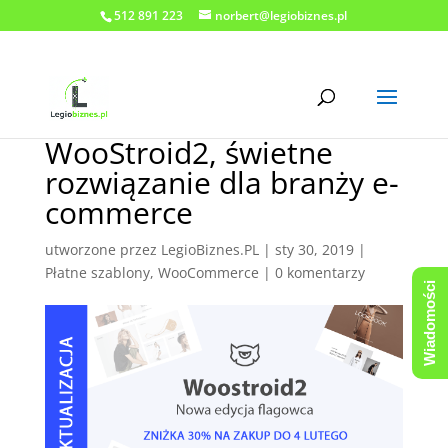
512 891 223
norbert@legiobiznes.pl
WooStroid2, świetne
rozwiązanie dla branży e-
commerce
utworzone przez
LegioBiznes.PL
|
sty 30, 2019
|
Płatne szablony
,
WooCommerce
|
0 komentarzy
Wiadomości