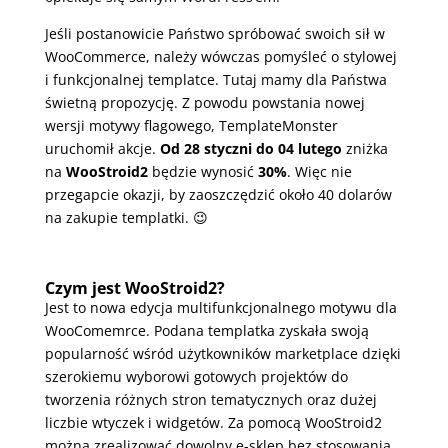
Jeśli postanowicie Państwo spróbować swoich sił w
WooCommerce, należy wówczas pomyśleć o stylowej
i funkcjonalnej templatce. Tutaj mamy dla Państwa
świetną propozycję. Z powodu powstania nowej
wersji motywy flagowego, TemplateMonster
uruchomił akcje.
Od 28 styczni do 04 lutego
zniżka
na
WooStroid2
będzie wynosić
30%
. Więc nie
przegapcie okazji, by zaoszczędzić około 40 dolarów
na zakupie templatki. 😉
Czym jest WooStroid2?
Jest to nowa edycja multifunkcjonalnego motywu dla
WooComemrce. Podana templatka zyskała swoją
popularność wśród użytkowników marketplace dzięki
szerokiemu wyborowi gotowych projektów do
tworzenia różnych stron tematycznych oraz dużej
liczbie wtyczek i widgetów. Za pomocą WooStroid2
można zrealizować dowolny e-sklep bez stosowania