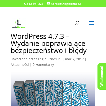
512 891 223
norbert@legiobiznes.pl
WordPress 4.7.3 –
Wydanie poprawiające
bezpieczeństwo i błędy
utworzone przez
LegioBiznes.PL
|
mar 7, 2017
|
Aktualności
|
0 komentarzy
Wiadomości