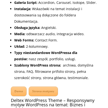
Galeria Script:
Accordion
,
Carousel
,
Isotope
,
Slider.
Instalacja:
Wskazówki na temat instalacji i
dostosowania są dołączone do foldera
Dokumentacja.
Obsługa języka:
Angielski
.
Media:
o
dtwarzacz audio
, i
ntegracja wideo.
Web Forms:
Contact Form.
Układ:
2-kolumnowy.
Typy niestandardowe WordPressa dla
postów:
n
asz zespół
, p
ortfolio
, u
sługi.
Szablony WordPress strona:
a
rchiwa
, d
omyślna
strona
,
FAQ
, filtrowane prtfolio strony, p
ełna
szerokość strony
, s
trona główna
, t
estimoniale.
Demo
Strona motywu
Deltex WordPress Theme – Responsywny
motyw WordPress na temat: Biznes i