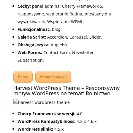
Cechy:
p
anel admina
,
Cherry Framework 5
,
responsywne, w
spieranie Retina
, p
rzyjazny dla
wyszukiwarek
,
Wspieranie WPML.
Funkcjonalność:
blog.
Galeria Script:
Accordion
,
Carousel
,
Slider.
Obsługa języka:
Angielski
.
Web Forms:
Contact Form
,
Newsletter
Subscription.
Demo
Strona motywu
Harvest WordPress Theme – Responsywny
motyw WordPress na temat: Rolnictwo
Cherry Framework w wersji:
4.0.
WordPress Kompatybilność:
4.2.x-4.6.x.
WordPress silnik:
4.5.x