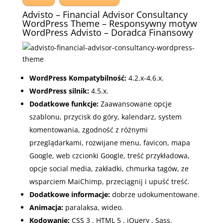
Advisto – Financial Advisor Consultancy
WordPress Theme – Responsywny motyw
WordPress Advisto – Doradca Finansowy
WordPress Kompatybilność:
4.2.x-4.6.x.
WordPress silnik:
4.5.x.
Dodatkowe funkcje:
Zaawansowane opcje
szablonu
,
przycisk do góry
, k
alendarz
, s
ystem
komentowania
, z
godność z różnymi
przeglądarkami
, r
ozwijane menu
, f
avicon
,
mapa
Google
, w
eb czcionki Google
, t
reść przykładowa
,
o
pcje social media
, z
akładki
, c
hmurka tagów
, z
e
wsparciem MaiChimp
, p
rzeciągnij i upuść treść.
Dodatkowe informacje:
dobrze udokumentowane.
Animacja:
p
aralaksa
, w
ideo.
Kodowanie:
CSS 3
,
HTML 5
,
jQuery
,
Sass.