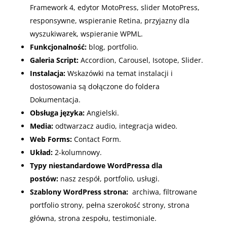
Framework 4, e
dytor MotoPress
, slider
MotoPress
,
responsywne, w
spieranie Retina
, p
rzyjazny dla
wyszukiwarek
, w
spieranie WPML
.
Funkcjonalność:
blog, portfolio.
Galeria Script:
Accordion
,
Carousel
,
Isotope
,
Slider.
Instalacja:
Wskazówki na temat instalacji i
dostosowania są dołączone do foldera
Dokumentacja.
Obsługa języka:
Angielski
.
Media:
o
dtwarzacz audio
, i
ntegracja wideo.
Web Forms:
Contact Form.
Układ:
2-kolumnowy.
Typy niestandardowe WordPressa dla
postów:
n
asz zespół
, p
ortfolio
, u
sługi.
Szablony WordPress strona:
a
rchiwa
, filtrowane
portfolio
strony
, p
ełna szerokość strony
, s
trona
główna
, s
trona zespołu
, t
estimoniale.