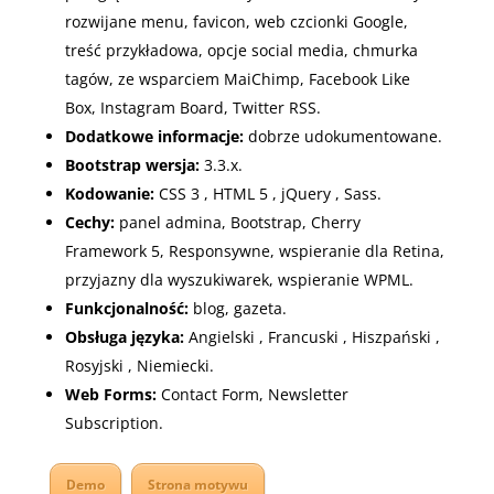
r
ozwijane menu
, f
avicon
, w
eb czcionki Google
,
t
reść przykładowa
, o
pcje social media
, c
hmurka
tagów
, z
e wsparciem MaiChimp
,
Facebook Like
Box
,
Instagram Board
,
Twitter RSS.
Dodatkowe informacje:
dobrze udokumentowane.
Bootstrap wersja:
3.3.x.
Kodowanie:
CSS 3
,
HTML 5
,
jQuery
,
Sass.
Cechy:
p
anel admina
, B
ootstrap
,
Cherry
Framework 5
, Responsywne, w
spieranie dla Retina
,
p
rzyjazny dla wyszukiwarek
, w
spieranie WPML.
Funkcjonalność:
blog, gazeta.
Obsługa języka:
Angielski
,
Francuski
,
Hiszpański
,
Rosyjski
,
Niemiecki.
Web Forms:
Contact Form
,
Newsletter
Subscription.
Demo
Strona motywu