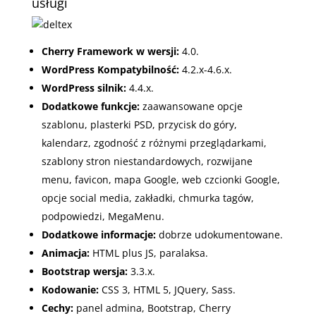
usługi
Cherry Framework w wersji:
4.0.
WordPress Kompatybilność:
4.2.x-4.6.x.
WordPress silnik:
4.4.x.
Dodatkowe funkcje:
z
aawansowane opcje
szablonu
,
plasterki PSD
,
przycisk do góry
,
k
alendarz
, z
godność z różnymi przeglądarkami
,
s
zablony stron niestandardowych
, r
ozwijane
menu
, f
avicon
,
mapa Google
, w
eb czcionki Google
,
o
pcje social media
, z
akładki
, c
hmurka tagów
,
p
odpowiedzi
,
MegaMenu
.
Dodatkowe informacje:
dobrze udokumentowane.
Animacja:
HTML plus JS
, paralaksa.
Bootstrap wersja:
3.3.x.
Kodowanie:
CSS 3
,
HTML 5
,
JQuery
, Sass
.
Cechy:
p
anel admina
,
Bootstrap
, Cherry