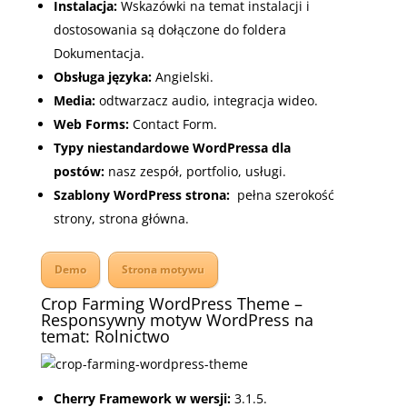
Instalacja:
Wskazówki na temat instalacji i
dostosowania są dołączone do foldera
Dokumentacja.
Obsługa języka:
Angielski
.
Media:
o
dtwarzacz audio
, i
ntegracja wideo.
Web Forms:
Contact Form.
Typy niestandardowe WordPressa dla
postów:
n
asz zespół
, p
ortfolio
, u
sługi.
Szablony WordPress strona:
p
ełna szerokość
strony
, s
trona główna.
Demo
Strona motywu
Crop Farming WordPress Theme –
Responsywny motyw WordPress na
temat: Rolnictwo
Cherry Framework w wersji:
3.1.5.