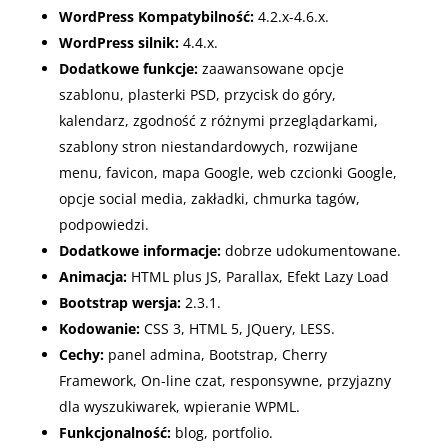
WordPress Kompatybilność:
4.2.x-4.6.x.
WordPress silnik:
4.4.x.
Dodatkowe funkcje:
z
aawansowane opcje
szablonu
,
plasterki PSD
,
przycisk do góry
,
k
alendarz
, z
godność z różnymi przeglądarkami
,
s
zablony stron niestandardowych
, r
ozwijane
menu
, f
avicon
,
mapa Google
, w
eb czcionki Google
,
o
pcje social media
, z
akładki
, c
hmurka tagów
,
p
odpowiedzi.
Dodatkowe informacje:
dobrze udokumentowane.
Animacja:
HTML plus JS
, Parallax,
Efekt Lazy Load
Bootstrap wersja:
2.3.1.
Kodowanie:
CSS 3
,
HTML 5
,
JQuery
,
LESS.
Cechy:
p
anel admina
,
Bootstrap
,
Cherry
Framework
,
On-line czat
, responsywne, p
rzyjazny
dla wyszukiwarek
, w
pieranie WPML.
Funkcjonalność:
blog, portfolio.