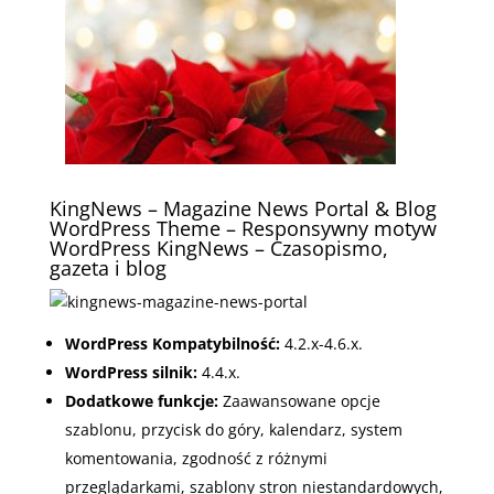
KingNews – Magazine News Portal & Blog
WordPress Theme – Responsywny motyw
WordPress KingNews – Czasopismo,
gazeta i blog
WordPress Kompatybilność:
4.2.x-4.6.x.
WordPress silnik:
4.4.x.
Dodatkowe funkcje:
Zaawansowane opcje
szablonu
,
przycisk do góry
, k
alendarz
, s
ystem
komentowania
, z
godność z różnymi
przeglądarkami
, s
zablony stron niestandardowych
,