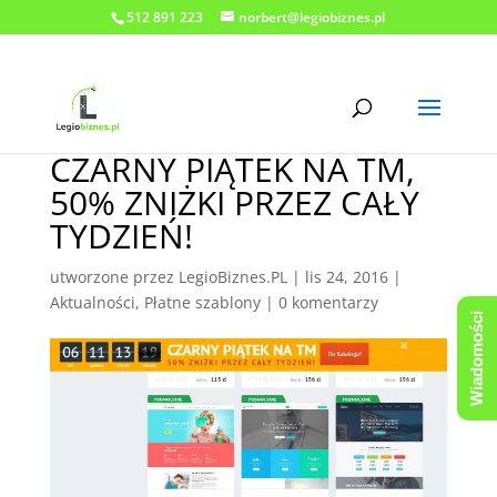
512 891 223
norbert@legiobiznes.pl
CZARNY PIĄTEK NA TM,
50% ZNIŻKI PRZEZ CAŁY
TYDZIEŃ!
utworzone przez
LegioBiznes.PL
|
lis 24, 2016
|
Aktualności
,
Płatne szablony
|
0 komentarzy
Wiadomości