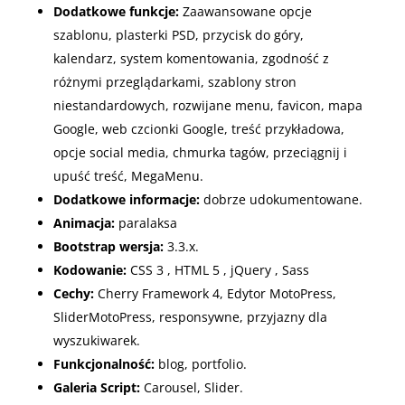
Dodatkowe funkcje:
Zaawansowane opcje
szablonu
,
plasterki PSD
,
przycisk do góry
,
k
alendarz
, s
ystem komentowania
, z
godność z
różnymi przeglądarkami
, s
zablony stron
niestandardowych
, r
ozwijane menu
, f
avicon
,
mapa
Google
, w
eb czcionki Google
, t
reść przykładowa
,
o
pcje social media
, c
hmurka tagów
, p
rzeciągnij i
upuść treść
,
MegaMenu.
Dodatkowe informacje:
dobrze udokumentowane.
Animacja:
p
aralaksa
Bootstrap wersja:
3.3.x.
Kodowanie:
CSS 3
,
HTML 5
,
jQuery
,
Sass
Cechy:
Cherry Framework 4,
Edytor MotoPress
,
Slider
MotoPress
, responsywne, p
rzyjazny dla
wyszukiwarek.
Funkcjonalność:
blog, portfolio.
Galeria Script:
Carousel
,
Slider.