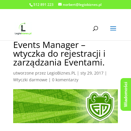
512 891 223
norbert@legiobiznes.pl
Events Manager –
wtyczka do rejestracji i
zarządzania Eventami.
utworzone przez
LegioBiznes.PL
|
sty 29, 2017
|
Wtyczki darmowe
|
0 komentarzy
Wiadomości