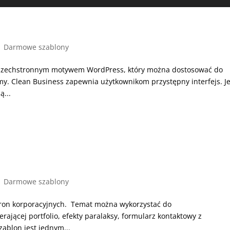
|
Darmowe szablony
 wszechstronnym motywem WordPress, który można dostosować do
rmy. Clean Business zapewnia użytkownikom przystępny interfejs. Je
ą...
|
Darmowe szablony
stron korporacyjnych. Temat można wykorzystać do
rającej portfolio, efekty paralaksy, formularz kontaktowy z
ablon jest jednym...