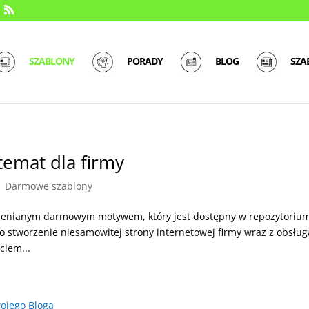
SZABLONY
PORADY
BLOG
SZA
temat dla firmy
|
Darmowe szablony
edocenianym darmowym motywem, który jest dostępny w repozytoriu
o stworzenie niesamowitej strony internetowej firmy wraz z obsług
ciem...