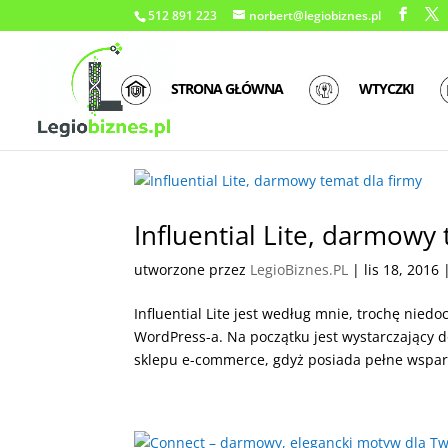
512 891 223
norbert@legiobiznes.pl
STRONA GŁÓWNA
WTYCZKI
Influential Lite, darmowy 
utworzone przez
LegioBiznes.PL
|
lis 18, 2016
Influential Lite jest według mnie, trochę ni
WordPress-a. Na początku jest wystarczający d
sklepu e-commerce, gdyż posiada pełne wspar