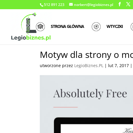
512 891 223
norbert@legiobiznes.pl
STRONA GŁÓWNA
WTYCZKI
Motyw dla strony o mod
utworzone przez
LegioBiznes.PL
|
lut 7, 2017