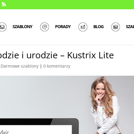
SZABLONY
PORADY
BLOG
SZA
zie i urodzie – Kustrix Lite
|
Darmowe szablony
|
0 komentarzy