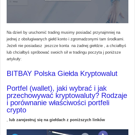
Na dzień by uruchomić trading musimy posiadać przynajmniej na
jednej z obsługiwanych giełd konto i zgromadzonymi tam środkami.
Jeżeli nie posiadasz jeszcze konta na żadnej giełdzie , a chciałbyś
lub chciałbyś spróbować swoich sił w tradingu poczyta j poniższe
artykuły:
BITBAY Polska Giełda Kryptowalut
Portfel (wallet), jaki wybrać i jak
przechowywać kryptowaluty? Rodzaje
i porównanie właściwości portfeli
crypto
,
lub zarejestruj się na giełdach z poniższych linków