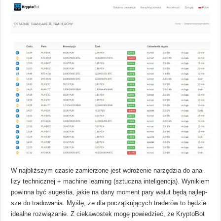
W najbliższym czasie zamierzone jest wdro­żenie narzę­dzia do ana­
lizy tech­nicz­nej + machine lear­ning (sztuczna inte­li­gen­cja). Wyni­kiem
powinna być suge­stia, jakie na dany moment pary walut będą ​naj­lep­
sze do tra­do­wa­nia. Myślę, że dla począt­ku­ją­cych tra­de­rów to będzie
ide­alne roz­wią­za­nie. Z cie­ka­wo­stek mogę powie­dzieć, że Kryp­to­Bot