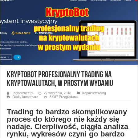
KryptoBot profesjonalny trading na
kryptowalutach, w prostym wydaniu
Legiobiznes.pl
27 września, 2018
Kopalnie/trading
Dodaj komentarz
5,087 Przeglądano
Tra­ding to bardzo skomplikowany
proces do którego nie każdy się
nadaje. Cierpliwość, ciągła analiza
rynku, wykresów czyni go bardzo