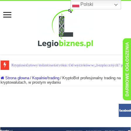
Polski
DARMOWE OGŁOSZENIA
Kryptowalutowy rollercoaster roku: Od wycieków w „bezpiecznych” portf
Przegląd Cyber-Absurdów Gdy haker okrada własnego szefa, a AI idzie do 
Strona głowna
/
Kopalnie/trading
/
KryptoBot profesjonalny trading na
kryptowalutach, w prostym wydaniu