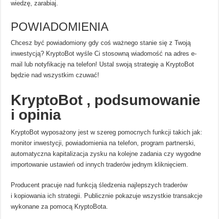
wiedzę, zarabiaj.
POWIADOMIENIA
Chcesz być powiadomiony gdy coś ważnego stanie się z Twoją
inwestycją? KryptoBot wyśle Ci stosowną wiadomość na adres e-
mail lub notyfikację na telefon! Ustal swoją strategię a KryptoBot
będzie nad wszystkim czuwać!
KryptoBot , podsumowanie
i opinia
Kryp­to­Bot wypo­sa­żony jest w sze­reg pomoc­nych funk­cji takich jak:
moni­tor inwe­sty­cji, powia­do­mie­nia na tele­fon, pro­gram part­ner­ski,
auto­matyczna kapi­ta­li­za­cja zysku na kolejne zada­nia czy wygodne
impor­to­wa­nie usta­wień od innych tra­de­rów jed­nym klik­nię­ciem.
Producent pra­cuje nad funk­cją śle­dze­nia naj­lep­szych tra­de­rów
i kopio­wa­nia ich stra­te­gii. Publicz­nie poka­zuje wszyst­kie trans­ak­cje
wyko­nane za pomocą Kryp­to­Bota.