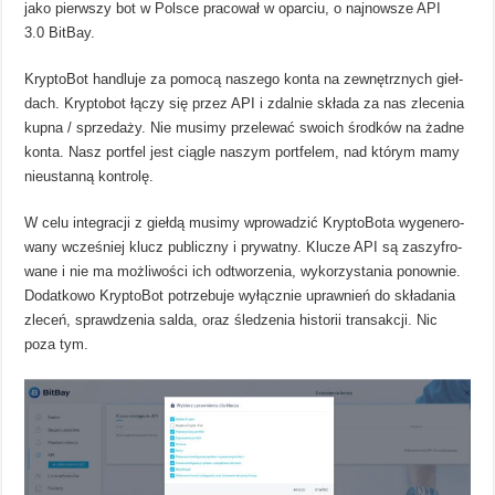
jako pierw­szy bot w Pol­sce pra­co­wał w opar­ciu, o naj­now­sze API
3.0 BitBay.
Kryp­to­Bot han­dluje za pomocą naszego konta na zewnętrz­nych gieł­
dach. Kryp­to­bot łączy się przez API i zdal­nie składa za nas zle­ce­nia
kupna / sprze­daży. Nie musimy prze­le­wać swo­ich środ­ków na żadne
konta. Nasz port­fel jest cią­gle naszym port­felem, nad któ­rym mamy
nie­ustanną kon­trolę.
W celu inte­gra­cji z giełdą musimy wpro­wa­dzić Kryp­to­Bota wyge­ne­ro­
wany wcze­śniej klucz publiczny i pry­watny. Klu­cze API są zaszy­fro­
wane i nie ma moż­li­wo­ści ich odtwo­rze­nia, wykorzy­sta­nia ponow­nie.
Dodat­kowo Kryp­to­Bot potrze­buje wyłącz­nie upraw­nień do skła­da­nia
zle­ceń, spraw­dze­nia salda, oraz śle­dze­nia histo­rii trans­ak­cji. Nic
poza tym.