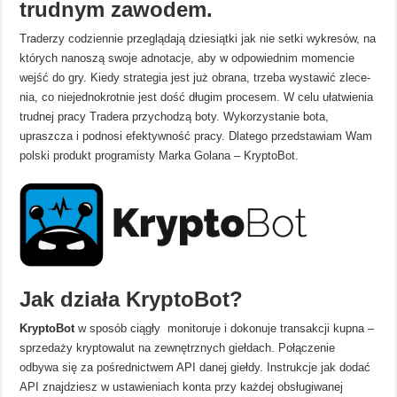
trudnym zawodem.
Tra­derzy codziennie prze­glą­da­ją dzie­siątki jak nie setki wykresów, na
któ­rych nanoszą swoje adnotacje, aby w odpo­wiednim momencie
wejść do gry. Kiedy strategia jest już obrana, trzeba wysta­wić zle­ce­
nia, co niejednokrotnie jest dość długim procesem. W celu uła­twie­nia
trud­nej pracy Tra­dera przy­cho­dzą boty. Wykorzystanie bota,
upraszcza i podnosi efektywność pracy. Dla­tego przedstawiam Wam
polski produkt programisty Mar­ka Gola­na – Kryp­toBot.
Jak działa KryptoBot?
KryptoBot
w sposób ciągły monitoruje i dokonuje transakcji kupna –
sprzedaży kryptowalut na zewnętrznych giełdach. Połączenie
odbywa się za pośrednictwem API danej giełdy. Instrukcje jak dodać
API znajdziesz w ustawieniach konta przy każdej obsługiwanej