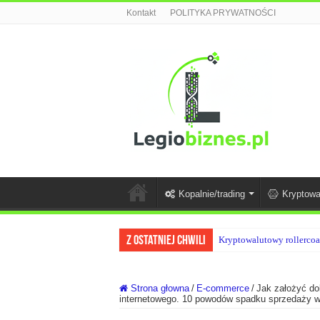
Kontakt
POLITYKA PRYWATNOŚCI
Kopalnie/trading
Kryptowa
Z ostatniej chwili
Kryptowalutowy rollercoa
Strona głowna
/
E-commerce
/
Jak założyć do
internetowego. 10 powodów spadku sprzedaży w 