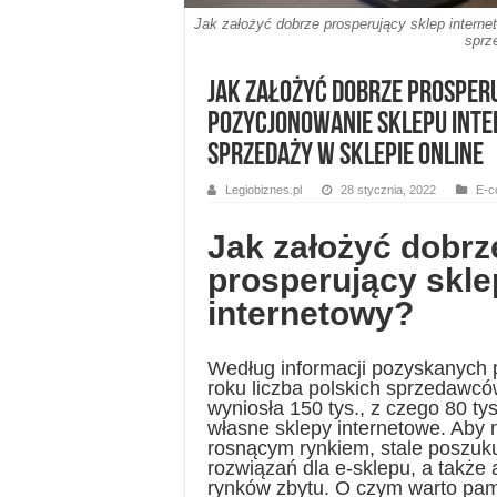
Jak założyć dobrze prosperujący sklep intern
sprz
Jak założyć dobrze prosper
Pozycjonowanie sklepu int
sprzedaży w sklepie online
Legiobiznes.pl
28 stycznia, 2022
E-c
Jak założyć dobrz
prosperujący skle
internetowy?
Według informacji pozyskanych
roku liczba polskich sprzedawcó
wyniosła 150 tys., z czego 80 ty
własne sklepy internetowe. Aby
rosnącym rynkiem, stale poszuk
rozwiązań dla e-sklepu, a także 
rynków zbytu. O czym warto pam