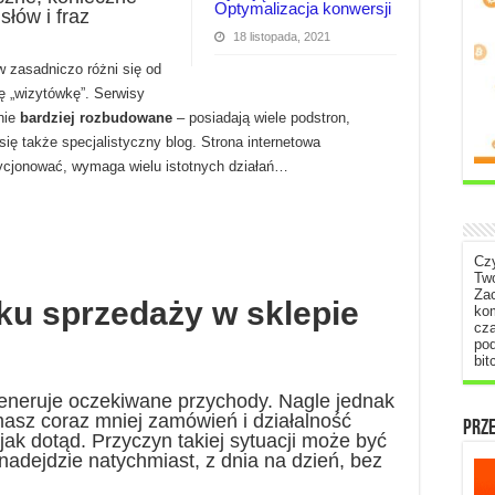
Optymalizacja konwersji
łów i fraz
18 listopada, 2021
 zasadniczo różni się od
ę „wizytówkę”. Serwisy
nie
bardziej rozbudowane
– posiadają wiele podstron,
się także specjalistyczny blog. Strona internetowa
zycjonować, wymaga wielu istotnych działań…
Cz
Tw
Zac
u sprzedaży w sklepie
ko
cza
pod
bit
eneruje oczekiwane przychody. Nagle jednak
masz coraz mniej zamówień i działalność
PRZ
 jak dotąd. Przyczyn takiej sytuacji może być
nadejdzie natychmiast, z dnia na dzień, bez