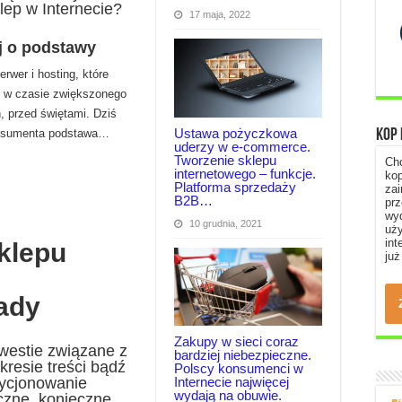
lep w Internecie?
17 maja, 2022
j o podstawy
wer i hosting, które
że w czasie zwiększonego
, przed świętami. Dziś
Ustawa pożyczkowa
onsumenta podstawa…
Kop 
uderzy w e-commerce.
Tworzenie sklepu
Chc
internetowego – funkcje.
kop
Platforma sprzedaży
za
B2B…
pr
wy
10 grudnia, 2021
uż
int
klepu
już
ady
Zakupy w sieci coraz
kwestie związane z
bardziej niebezpieczne.
kresie treści bądź
Polscy konsumenci w
zycjonowanie
Internecie najwięcej
wydają na obuwie.
czne, konieczne