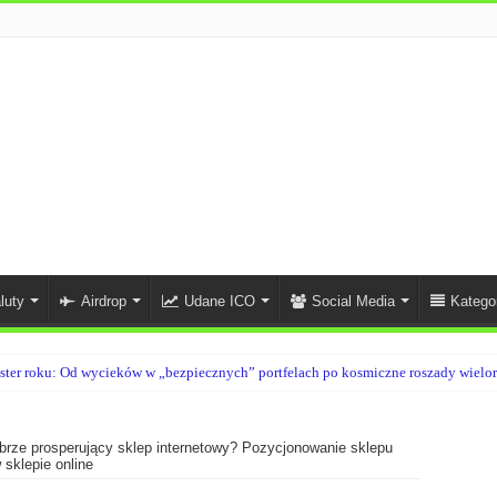
luty
Airdrop
Udane ICO
Social Media
Katego
ster roku: Od wycieków w „bezpiecznych” portfelach po kosmiczne roszady wiel
brze prosperujący sklep internetowy? Pozycjonowanie sklepu
sklepie online