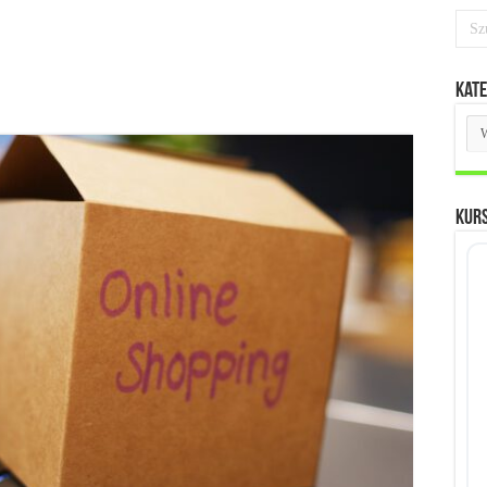
Kate
Kat
KUR