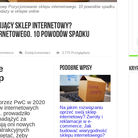
etowy Pozycjonowanie sklepu internetowego. 10 powodów spadku
edaży w sklepie online
ujący sklep internetowy?
ernetowego. 10 powodów spadku
ommerce
Dodaj komentarz
3,775 Przeglądano
e
Podobne wpisy
Kry
p
 przez PwC w 2020
Na jakim rozwiązaniu
w internetowych
oprzeć swój sklep
s. prowadziło
internetowy? Zwroty i
 nadążyć za
reklamacje w e-
ują oni nowych
commerce. Jak
atrakcyjnych
budować wiarygodność
sklepu internetowego?
iętać, żeby