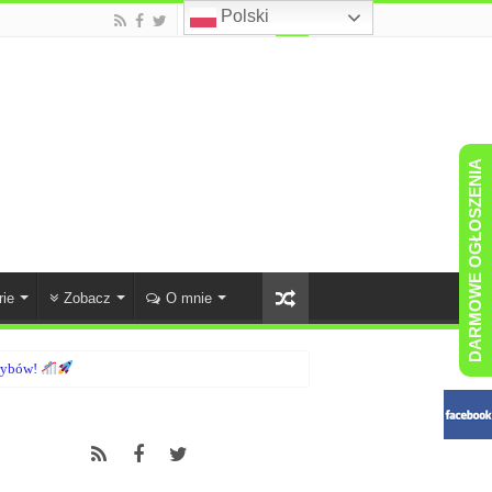
Polski
DARMOWE OGŁOSZENIA
rie
Zobacz
O mnie
orybów!