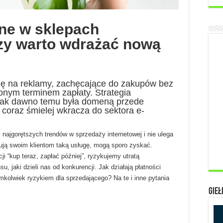
ne w sklepach
czy warto wdrażać nową
ię na reklamy, zachęcające do zakupów bez
zonym terminem zapłaty. Strategia
 tak dawno temu była domeną przede
coraz śmielej wkracza do sektora e-
 najgorętszych trendów w sprzedaży internetowej i nie ulega
erują swoim klientom taką usługę, mogą sporo zyskać.
i “kup teraz, zapłać później”, ryzykujemy utratą
, jaki dzieli nas od konkurencji. Jak działają płatności
mkolwiek ryzykiem dla sprzedającego? Na te i inne pytania
Gieł