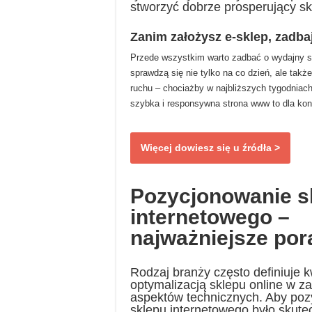
stworzyć dobrze prosperujący sk
Zanim założysz e-sklep, zadba
Przede wszystkim warto zadbać o wydajny ser
sprawdzą się nie tylko na co dzień, ale tak
ruchu – chociażby w najbliższych tygodniach
szybka i responsywna strona www to dla k
Więcej dowiesz się u źródła >
Pozycjonowanie s
internetowego –
najważniejsze por
Rodzaj branży często definiuje 
optymalizacją sklepu online w za
aspektów technicznych. Aby po
sklepu internetowego było skute