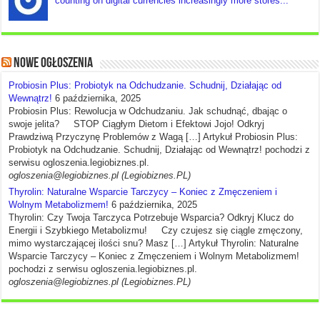
counting on digital currencies increasingly more stores...
Nowe ogłoszenia
Probiosin Plus: Probiotyk na Odchudzanie. Schudnij, Działając od
Wewnątrz!
6 października, 2025
Probiosin Plus: Rewolucja w Odchudzaniu. Jak schudnąć, dbając o
swoje jelita? STOP Ciągłym Dietom i Efektowi Jojo! Odkryj
Prawdziwą Przyczynę Problemów z Wagą […] Artykuł Probiosin Plus:
Probiotyk na Odchudzanie. Schudnij, Działając od Wewnątrz! pochodzi z
serwisu ogloszenia.legiobiznes.pl.
ogloszenia@legiobiznes.pl (Legiobiznes.PL)
Thyrolin: Naturalne Wsparcie Tarczycy – Koniec z Zmęczeniem i
Wolnym Metabolizmem!
6 października, 2025
Thyrolin: Czy Twoja Tarczyca Potrzebuje Wsparcia? Odkryj Klucz do
Energii i Szybkiego Metabolizmu! Czy czujesz się ciągle zmęczony,
mimo wystarczającej ilości snu? Masz […] Artykuł Thyrolin: Naturalne
Wsparcie Tarczycy – Koniec z Zmęczeniem i Wolnym Metabolizmem!
pochodzi z serwisu ogloszenia.legiobiznes.pl.
ogloszenia@legiobiznes.pl (Legiobiznes.PL)