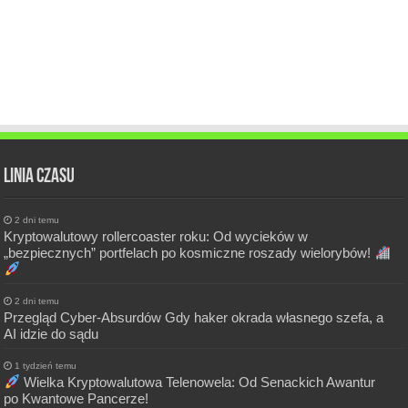
Linia czasu
2 dni temu
Kryptowalutowy rollercoaster roku: Od wycieków w
„bezpiecznych” portfelach po kosmiczne roszady wielorybów!
2 dni temu
Przegląd Cyber-Absurdów Gdy haker okrada własnego szefa, a
AI idzie do sądu
1 tydzień temu
Wielka Kryptowalutowa Telenowela: Od Senackich Awantur
po Kwantowe Pancerze!