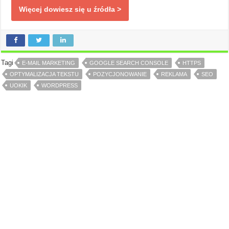
Więcej dowiesz się u źródła >
Tagi
E-MAIL MARKETING
GOOGLE SEARCH CONSOLE
HTTPS
OPTYMALIZACJA TEKSTU
POZYCJONOWANIE
REKLAMA
SEO
UOKIK
WORDPRESS