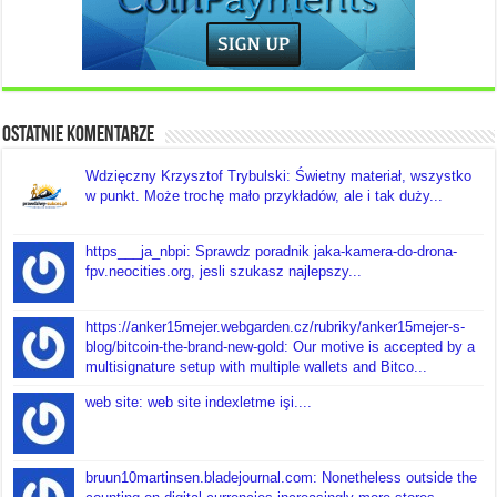
Ostatnie komentarze
Wdzięczny Krzysztof Trybulski: Świetny materiał, wszystko
w punkt. Może trochę mało przykładów, ale i tak duży...
https___ja_nbpi: Sprawdz poradnik jaka-kamera-do-drona-
fpv.neocities.org, jesli szukasz najlepszy...
https://anker15mejer.webgarden.cz/rubriky/anker15mejer-s-
blog/bitcoin-the-brand-new-gold: Our motive is accepted by a
multisignature setup with multiple wallets and Bitco...
web site: web site indexletme işi....
bruun10martinsen.bladejournal.com: Nonetheless outside the