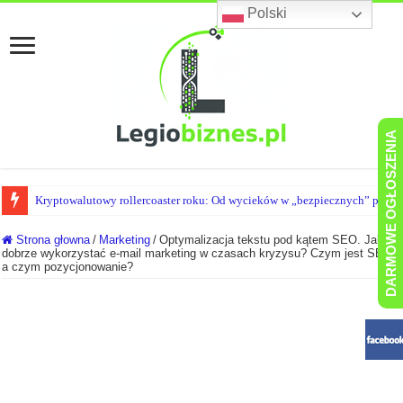
Polski
DARMOWE OGŁOSZENIA
Kryptowalutowy rollercoaster roku: Od wycieków w „bezpiecznych” portf
Przegląd Cyber-Absurdów Gdy haker okrada własnego szefa, a AI idzie do 
Strona głowna
/
Marketing
/
Optymalizacja tekstu pod kątem SEO. Jak
dobrze wykorzystać e-mail marketing w czasach kryzysu? Czym jest SEO,
a czym pozycjonowanie?